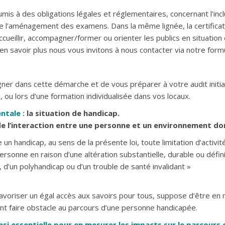
is à des obligations légales et réglementaires, concernant l’inc
 de l’aménagement des examens. Dans la même lignée, la certificat
cueillir, accompagner/former ou orienter les publics en situation
en savoir plus nous vous invitons à nous contacter via notre form
r dans cette démarche et de vous préparer à votre audit initia
 ou lors d’une formation individualisée dans vos locaux.
ntale :
la situation de handicap.
de l’interaction entre une personne et un environnement do
 un handicap, au sens de la présente loi, toute limitation d’activité
sonne en raison d’une altération substantielle, durable ou défini
 d’un polyhandicap ou d’un trouble de santé invalidant »
avoriser un égal accès aux savoirs pour tous, suppose d’être en m
ant faire obstacle au parcours d’une personne handicapée.
nsi essentielle pour en mesurer les impacts sur le parcours