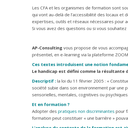
Les CFA et les organismes de formation sont soum
qui vont au-delà de l’accessibilité des locaux et
expertises, outils et réseaux nécessaires pour ac
Si vous avez des questions ou si vous souhaitez 
AP-Consulting
vous propose de vous accompagne
présentiel, en e-learning via la plateforme ZOOM,
Ces textes introduisent une notion fondame
Le handicap est défini comme la résultante 
Descriptif :
la loi du 11 février 2005 : « Constitue
société subie dans son environnement par une per
sensorielles, mentales, cognitives ou psychiques,
Et en formation ?
Adopter des
pratiques non discriminantes
pour f
formation peut constituer « une barrière » pouv
L’analyse du contexte de la formation est ai