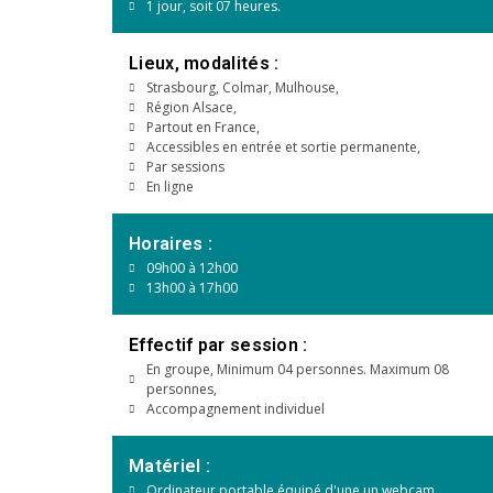
1 jour, soit 07 heures.
Lieux, modalités :
Strasbourg, Colmar, Mulhouse,
Région Alsace,
Partout en France,
Accessibles en entrée et sortie permanente,
Par sessions
En ligne
Horaires :
09h00 à 12h00
13h00 à 17h00
Effectif par session :
En groupe, Minimum 04 personnes. Maximum 08
personnes,
Accompagnement individuel
Matériel :
Ordinateur portable équipé d'une un webcam,