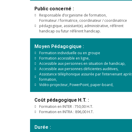
Public concerné :
Responsable d’organisme de formation,
Formateur / formatrice, coordinateur / coordinatrice
pédagogique, assistant(e), administrative, référent
handicap ou futur référent handicap.
Moyen Pédagogique :
Formation individuelle ou en groupe
Formation accessible en ligne,
Accessible aux personnes en situation de handicap,
Accessible aux personnes déficientes auditives,
Assistance téléphonique assurée par l’intervenant après
formation,
Vidéo-projecteur, PowerPoint, paper-board,
Coût pédagogique H.T. :
Formation en INTER : 750,00 H.T.
Formation en INTRA : 896,00 H.T.
Durée :