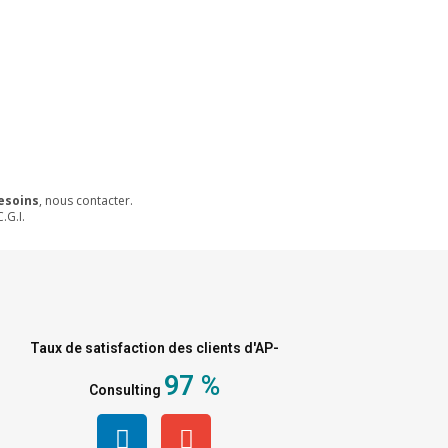
esoins
, nous contacter.
.G.I.
Taux de satisfaction des clients d'AP-
97 %
Consulting