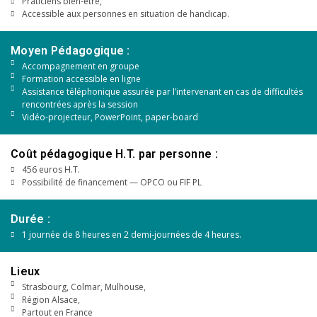
Praticiens bien-être,
Accessible aux personnes en situation de handicap.
Moyen Pédagogique :
Accompagnement en groupe
Formation accessible en ligne
Assistance téléphonique assurée par l’intervenant en cas de difficultés
rencontrées après la session
Vidéo-projecteur, PowerPoint, paper-board
Coût pédagogique H.T. par personne :
456 euros H.T.
Possibilité de financement — OPCO ou FIF PL
Durée :
1 journée de 8 heures en 2 demi-journées de 4 heures.
Lieux
Strasbourg, Colmar, Mulhouse,
Région Alsace,
Partout en France